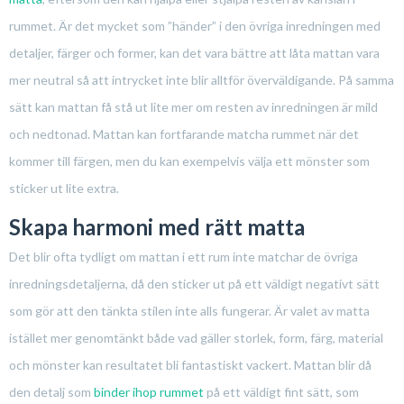
rummet. Är det mycket som ”händer” i den övriga inredningen med
detaljer, färger och former, kan det vara bättre att låta mattan vara
mer neutral så att intrycket inte blir alltför överväldigande. På samma
sätt kan mattan få stå ut lite mer om resten av inredningen är mild
och nedtonad. Mattan kan fortfarande matcha rummet när det
kommer till färgen, men du kan exempelvis välja ett mönster som
sticker ut lite extra.
Skapa harmoni med rätt matta
Det blir ofta tydligt om mattan i ett rum inte matchar de övriga
inredningsdetaljerna, då den sticker ut på ett väldigt negativt sätt
som gör att den tänkta stilen inte alls fungerar. Är valet av matta
istället mer genomtänkt både vad gäller storlek, form, färg, material
och mönster kan resultatet bli fantastiskt vackert. Mattan blir då
den detalj som
binder ihop rummet
på ett väldigt fint sätt, som