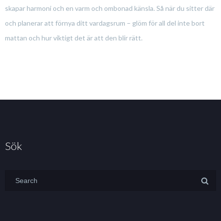
skapar harmoni och en varm och ombonad känsla. Så när du sitter där
och planerar att förnya ditt vardagsrum – glöm för all del inte bort
mattan och hur viktigt det är att den blir rätt.
Sök