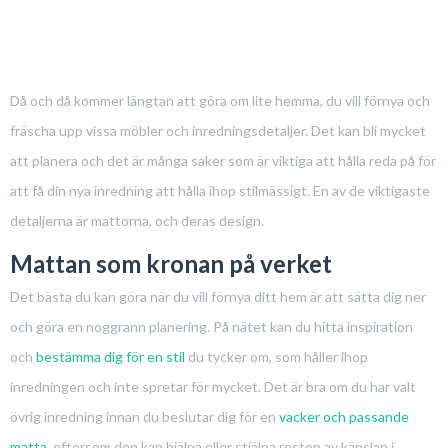
Då och då kommer längtan att göra om lite hemma, du vill förnya och
fräscha upp vissa möbler och inredningsdetaljer. Det kan bli mycket
att planera och det är många saker som är viktiga att hålla reda på för
att få din nya inredning att hålla ihop stilmässigt. En av de viktigaste
detaljerna är mattorna, och deras design.
Mattan som kronan på verket
Det bästa du kan göra när du vill förnya ditt hem är att sätta dig ner
och göra en noggrann planering. På nätet kan du hitta inspiration
och
bestämma dig för en stil
du tycker om, som håller ihop
inredningen och inte spretar för mycket. Det är bra om du har valt
övrig inredning innan du beslutar dig för en
vacker och passande
matta
, eftersom den kan hjälpa eller stjälpa resten av känslan i